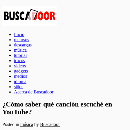
Inicio
recursos
descargas
música
tutorial
trucos
videos
gadgets
medios
idioma
sitios
Acerca de Buscadoor
¿Cómo saber qué canción escuché en
YouTube?
Posted in
música
by
Buscadoor