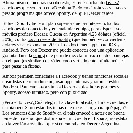
Ahora mismo, mientras escribo esto, estoy escuchando
las 132
canciones que sonaron en «Breaking Bad»
en el robusto y a veces
pesado programa que ofrece Spotify, del que Deezer carece.
SI bien Spotify tiene un plan superior que permite escuchar las
canciones desconectado y en cualquier equipo, para dispositivos
móviles prefiero Deezer. Cuesta en Argentina
4,25 dólares
(oficial +
20%), contra
los 36 pesos de Spotify
(que también se convierten a
dólares y se les suma un 20%). Los dos tienen apps para iOS y
Android. Pero con Deezer me puedo conectar con una aplicación
gratuita llamada
edjing
que permite mezclar musica en dos bandejas
en el ipad (es similar a djay) teniendo virtualmente infinita música
para pasar en fiestas.
Ambos permiten conectarse a Facebook y tienen funciones sociales,
crear listas de reproducción, usar apps internas y radio al estilo
Pandora. Para cuentas gratuitas Deezer da dos horas por mes y
Spotify, acceso ilimitado, pero con publicidad.
¿Pero entonces?¿Cuál elegir? La clave final está, a fin de cuentas, en
el catálogo. Si no están los temas que me gustan, ¿para qué pagar?
Los primeros días de Spotify en el país empecé a notar que buena
parte del material que disfrutaba en mi cuenta en España, no estaba
en la versión argentina, que sí encontraba en Deezer Argentina.