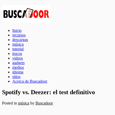
Inicio
recursos
descargas
música
tutorial
trucos
videos
gadgets
medios
idioma
sitios
Acerca de Buscadoor
Spotify vs. Deezer: el test definitivo
Posted in
música
by
Buscadoor