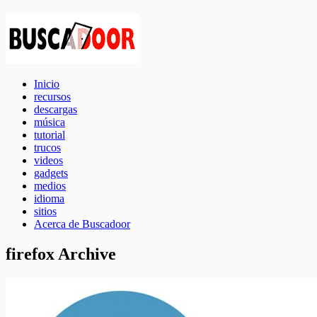
Inicio
recursos
descargas
música
tutorial
trucos
videos
gadgets
medios
idioma
sitios
Acerca de Buscadoor
firefox Archive