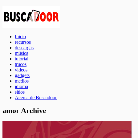
Inicio
recursos
descargas
música
tutorial
trucos
videos
gadgets
medios
idioma
sitios
Acerca de Buscadoor
amor Archive