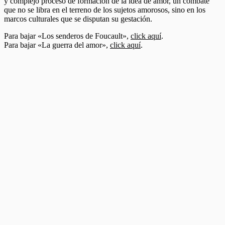
y complejo proceso de formación de la idea de amor, un combate
que no se libra en el terreno de los sujetos amorosos, sino en los
marcos culturales que se disputan su gestación.
Para bajar «Los senderos de Foucault»,
click aquí
.
Para bajar «La guerra del amor»,
click aquí
.