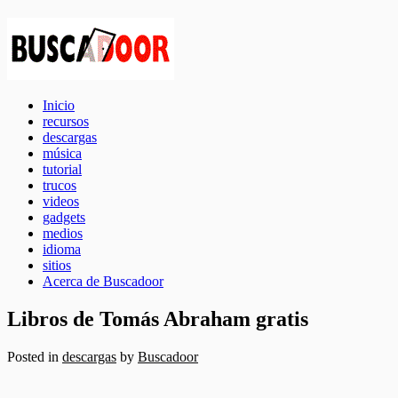
Inicio
recursos
descargas
música
tutorial
trucos
videos
gadgets
medios
idioma
sitios
Acerca de Buscadoor
Libros de Tomás Abraham gratis
Posted in
descargas
by
Buscadoor