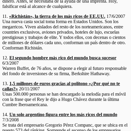
dinero. Antes, se necesitaba de la ayuda de una imprenta. Hoy,
falsificar está al alcance de cualquiera.
11.
«Richistán», la tierra de los más ricos de EE.UU.
17/6/2007
Una nueva casta social toma forma en Estados Unidos. Son los
megarricos. Viven aislados del resto de los norteamericanos, entre
countries exclusivos, aviones privados, hoteles de lujo, escuelas
prestigiosas y trabajos de elite. Y todos ellos, con decenas o cientos
de millones de dólares cada uno, conforman un país dentro de otro.
Conforman Richistán.
12.
El segundo hombre más rico del mundo busca sucesor
6/3/2007
Warren Buffet, de 76 años, se dispone a elegir al futuro responsable
del fondo de inversiones de su firma, Berkshire Hathaway.
13.
1,5 millones de euros gracias al politono «¿Por qué no te
callas?»
20/11/2007
Unas 500.000 personas se han descargado la melodía para el móvil
con la frase que el Rey le dijo a Hugo Chávez durante la última
Cumbre Iberoamericana.
14.
Un solo argentino figura entre los más ricos del mundo
7/3/2008
Se trata del empresario Gregorio Pérez Companc, que se ubica en el
puesto 573 del ránking. Sorprende el ascenso de los empresarios