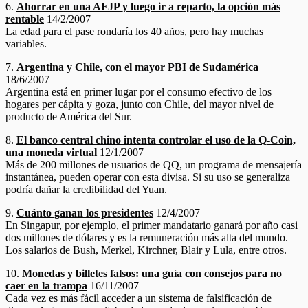
6.
Ahorrar en una AFJP y luego ir a reparto, la opción más
rentable
14/2/2007
La edad para el pase rondaría los 40 años, pero hay muchas
variables.
7.
Argentina y Chile, con el mayor PBI de Sudamérica
18/6/2007
Argentina está en primer lugar por el consumo efectivo de los
hogares per cápita y goza, junto con Chile, del mayor nivel de
producto de América del Sur.
8.
El banco central chino intenta controlar el uso de la Q-Coin,
una moneda virtual
12/1/2007
Más de 200 millones de usuarios de QQ, un programa de mensajería
instantánea, pueden operar con esta divisa. Si su uso se generaliza
podría dañar la credibilidad del Yuan.
9.
Cuánto ganan los presidentes
12/4/2007
En Singapur, por ejemplo, el primer mandatario ganará por año casi
dos millones de dólares y es la remuneración más alta del mundo.
Los salarios de Bush, Merkel, Kirchner, Blair y Lula, entre otros.
10.
Monedas y billetes falsos: una guía con consejos para no
caer en la trampa
16/11/2007
Cada vez es más fácil acceder a un sistema de falsificación de