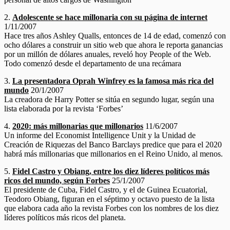
2.
Adolescente se hace millonaria con su página de internet
1/11/2007
Hace tres años Ashley Qualls, entonces de 14 de edad, comenzó con
ocho dólares a construir un sitio web que ahora le reporta ganancias
por un millón de dólares anuales, reveló hoy People of the Web.
Todo comenzó desde el departamento de una recámara
3.
La presentadora Oprah Winfrey es la famosa más rica del
mundo
20/1/2007
La creadora de Harry Potter se sitúa en segundo lugar, según una
lista elaborada por la revista ‘Forbes’
4.
2020: más millonarias que millonarios
11/6/2007
Un informe del Economist Intelligence Unit y la Unidad de
Creación de Riquezas del Banco Barclays predice que para el 2020
habrá más millonarias que millonarios en el Reino Unido, al menos.
5.
Fidel Castro y Obiang, entre los diez líderes políticos más
ricos del mundo, según Forbes
25/1/2007
El presidente de Cuba, Fidel Castro, y el de Guinea Ecuatorial,
Teodoro Obiang, figuran en el séptimo y octavo puesto de la lista
que elabora cada año la revista Forbes con los nombres de los diez
líderes políticos más ricos del planeta.