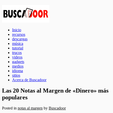
Inicio
recursos
descargas
música
tutorial
trucos
videos
gadgets
medios
idioma
sitios
Acerca de Buscadoor
Las 20 Notas al Margen de «Dinero» más
populares
Posted in
notas al margen
by
Buscadoor