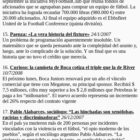
septiembre la iniciativa MyFootballClub que reunía fondos de
aficionados que se agrupaban para comprar un equipo de fútbol. La
iniciativa ha lograda recaudar 700.000 libras (980.000 €) entre
20.000 aficionados. Al final el equipo adquirido es el Ebbsfleet
United de la Football Conference (quinta división).
15.
Paenza: «La vera historia del fixture»
24/1/2007
Un problema de programación aparentemente insoluble. Un
matemático que se queda pensando ante la complejidad del asunto y,
luego, ante lo complicado de la solución. Y un final que es una
historia que no tuvo el crédito que merecía.
16.
Curioso: la camiseta de Boca cotiza el triple que la de River
10/7/2008
El próximo lunes, Boca Juniors renovará por un año el vínculo
comercial que tiene con Megatone, su principal sponsor. Recibirá $
7,5 millones, cifra muy superior a los $ 2,8 millones que Petrobras le
paga a los “millonarios”. El nuevo acuerdo representa un incremento
del 26% respecto del contrato vigente
17.
Pablo Alabarces, sociólogo: “Las hinchadas son xenófobas,
racistas y discriminadoras”
26/12/2007
En el país ya murieron más de 200 personas por incidentes
vinculados con la violencia en el fútbol, “el opio moderno de los
pueblos”, según el sociólogo argentino Pablo Alabarces. “La
violencia es previsible y, por lo tanto, es explicable y evitable”,