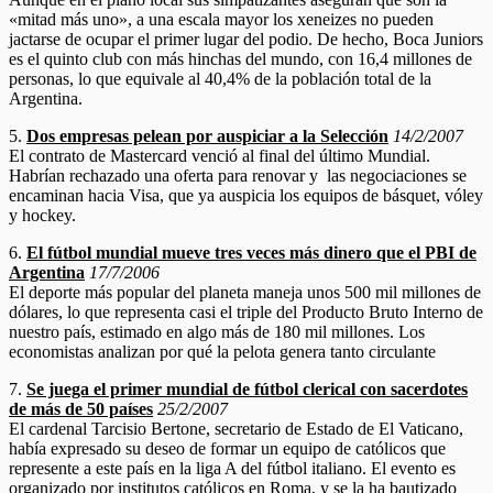
«mitad más uno», a una escala mayor los xeneizes no pueden
jactarse de ocupar el primer lugar del podio. De hecho, Boca Juniors
es el quinto club con más hinchas del mundo, con 16,4 millones de
personas, lo que equivale al 40,4% de la población total de la
Argentina.
5.
Dos empresas pelean por auspiciar a la Selección
14/2/2007
El contrato de Mastercard venció al final del último Mundial.
Habrían rechazado una oferta para renovar y las negociaciones se
encaminan hacia Visa, que ya auspicia los equipos de básquet, vóley
y hockey.
6.
El fútbol mundial mueve tres veces más dinero que el PBI de
Argentina
17/7/2006
El deporte más popular del planeta maneja unos 500 mil millones de
dólares, lo que representa casi el triple del Producto Bruto Interno de
nuestro país, estimado en algo más de 180 mil millones. Los
economistas analizan por qué la pelota genera tanto circulante
7.
Se juega el primer mundial de fútbol clerical con sacerdotes
de más de 50 países
25/2/2007
El cardenal Tarcisio Bertone, secretario de Estado de El Vaticano,
había expresado su deseo de formar un equipo de católicos que
represente a este país en la liga A del fútbol italiano. El evento es
organizado por institutos católicos en Roma, y se la ha bautizado