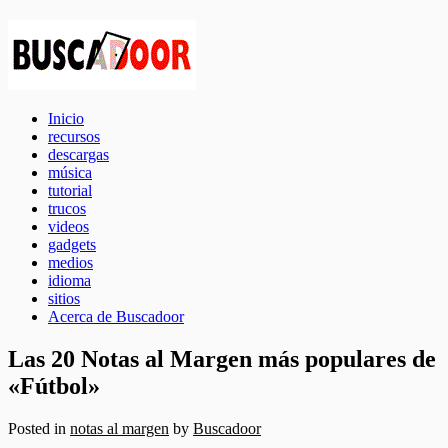
Inicio
recursos
descargas
música
tutorial
trucos
videos
gadgets
medios
idioma
sitios
Acerca de Buscadoor
Las 20 Notas al Margen más populares de
«Fútbol»
Posted in
notas al margen
by
Buscadoor