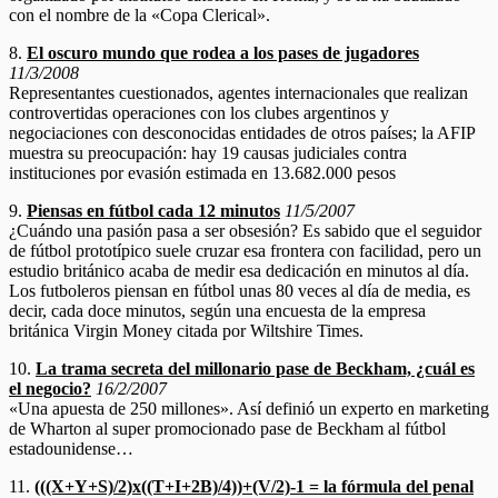
con el nombre de la «Copa Clerical».
8.
El oscuro mundo que rodea a los pases de jugadores
11/3/2008
Representantes cuestionados, agentes internacionales que realizan
controvertidas operaciones con los clubes argentinos y
negociaciones con desconocidas entidades de otros países; la AFIP
muestra su preocupación: hay 19 causas judiciales contra
instituciones por evasión estimada en 13.682.000 pesos
9.
Piensas en fútbol cada 12 minutos
11/5/2007
¿Cuándo una pasión pasa a ser obsesión? Es sabido que el seguidor
de fútbol prototípico suele cruzar esa frontera con facilidad, pero un
estudio británico acaba de medir esa dedicación en minutos al día.
Los futboleros piensan en fútbol unas 80 veces al día de media, es
decir, cada doce minutos, según una encuesta de la empresa
británica Virgin Money citada por Wiltshire Times.
10.
La trama secreta del millonario pase de Beckham, ¿cuál es
el negocio?
16/2/2007
«Una apuesta de 250 millones». Así definió un experto en marketing
de Wharton al super promocionado pase de Beckham al fútbol
estadounidense…
11.
(((X+Y+S)/2)x((T+I+2B)/4))+(V/2)-1 = la fórmula del penal