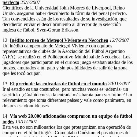
perfecto
25/1/2007
Científicos de la Universidad John Moores de Liverpool, Reino
Unido, aseguran haber descubierto la fórmula del penal perfecto.
Tan convencidos están de los resultados de su investigación, que
decidieron enviar el descubrimiento al director de la selección
inglesa de fútbol, Sven-Goran Eriksson.
12.
Inédito torneo de Metegol Viviente en Necochea
12/7/2007
Un inédito campeonato de Metegol Viviente con equipos
representativos de clubes de la Asociación del Fútbol Argentino
(AFA), se realizó en el Polideportivo Municipal de Necochea. Los
jugadores que participaron en el curioso juego estaban atados de los
brazos, amurados a un palo y sin posibilidades de salir de la zona
que les tocó ocupar.
13.
El precio de las entradas de fútbol en el mundo
20/11/2007
Ir al estadio es una costumbre, pero muchas veces es -además- un
sacrificio. ¿Cuánto cuesta la entrada más barata para ver fútbol? Un
relevamiento que toma diferentes países y vale como parámetro, en
dólares estadounidenses.
14.
Vía web 20.000 aficionados compraron un equipo de fútbol
inglés
13/11/2007
Esta vez no son millonarios los que protagonizan una operación de
compra en el fútbol inglés. Comentaba Onésimo el pasado mes de