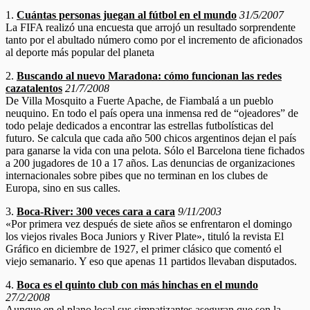
1.
Cuántas personas juegan al fútbol en el mundo
31/5/2007
La FIFA realizó una encuesta que arrojó un resultado sorprendente
tanto por el abultado número como por el incremento de aficionados
al deporte más popular del planeta
2.
Buscando al nuevo Maradona: cómo funcionan las redes
cazatalentos
21/7/2008
De Villa Mosquito a Fuerte Apache, de Fiambalá a un pueblo
neuquino. En todo el país opera una inmensa red de “ojeadores” de
todo pelaje dedicados a encontrar las estrellas futbolísticas del
futuro. Se calcula que cada año 500 chicos argentinos dejan el país
para ganarse la vida con una pelota. Sólo el Barcelona tiene fichados
a 200 jugadores de 10 a 17 años. Las denuncias de organizaciones
internacionales sobre pibes que no terminan en los clubes de
Europa, sino en sus calles.
3.
Boca-River: 300 veces cara a cara
9/11/2003
«Por primera vez después de siete años se enfrentaron el domingo
los viejos rivales Boca Juniors y River Plate», tituló la revista El
Gráfico en diciembre de 1927, el primer clásico que comentó el
viejo semanario. Y eso que apenas 11 partidos llevaban disputados.
4.
Boca es el quinto club con más hinchas en el mundo
27/2/2008
Aunque en el plano local sus simpatizantes aseguran que son la