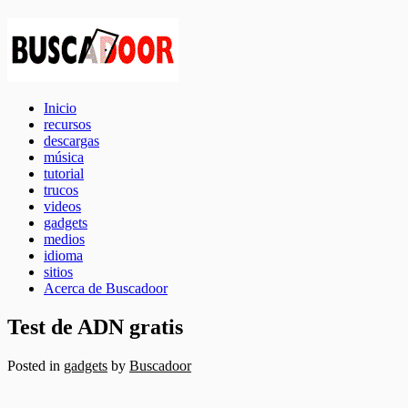
Inicio
recursos
descargas
música
tutorial
trucos
videos
gadgets
medios
idioma
sitios
Acerca de Buscadoor
Test de ADN gratis
Posted in
gadgets
by
Buscadoor