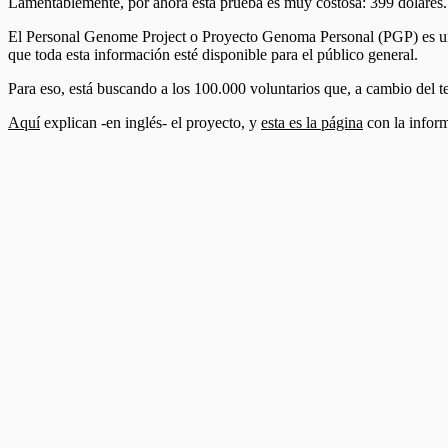
Lamentablemente, por ahora esta prueba es muy costosa: 399 dólares.
El Personal Genome Project o Proyecto Genoma Personal (PGP) es una i
que toda esta información esté disponible para el público general.
Para eso, está buscando a los 100.000 voluntarios que, a cambio del t
Aquí
explican -en inglés- el proyecto, y
esta es la página
con la inform