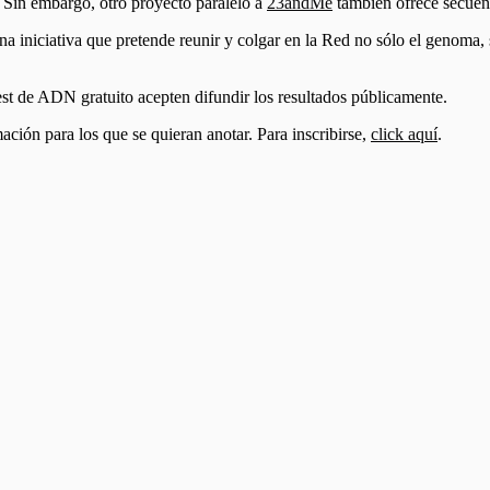
 Sin embargo, otro proyecto paralelo a
23andMe
también ofrece secuenc
niciativa que pretende reunir y colgar en la Red no sólo el genoma, s
est de ADN gratuito acepten difundir los resultados públicamente.
ación para los que se quieran anotar. Para inscribirse,
click aquí
.