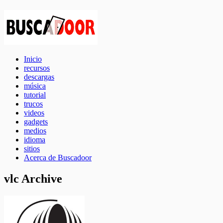
Inicio
recursos
descargas
música
tutorial
trucos
videos
gadgets
medios
idioma
sitios
Acerca de Buscadoor
vlc Archive