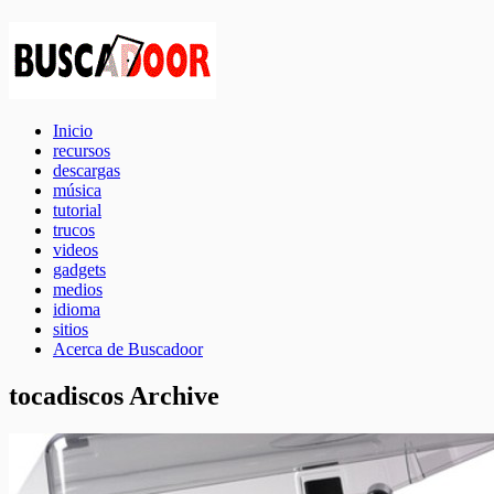
Inicio
recursos
descargas
música
tutorial
trucos
videos
gadgets
medios
idioma
sitios
Acerca de Buscadoor
tocadiscos Archive