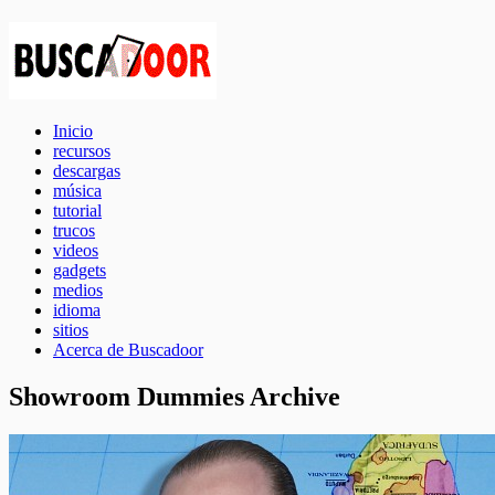
Inicio
recursos
descargas
música
tutorial
trucos
videos
gadgets
medios
idioma
sitios
Acerca de Buscadoor
Showroom Dummies Archive