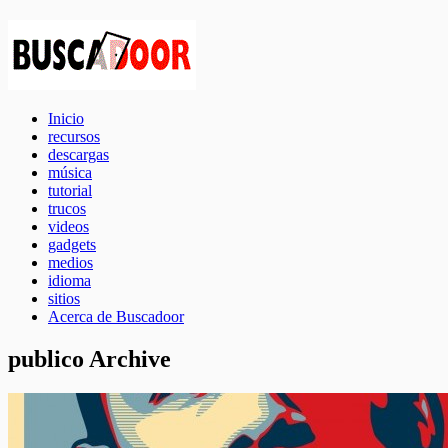
Inicio
recursos
descargas
música
tutorial
trucos
videos
gadgets
medios
idioma
sitios
Acerca de Buscadoor
publico Archive