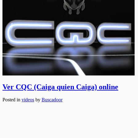
Ver CQC (Caiga quien Caiga) online
Posted in
videos
by
Buscadoor