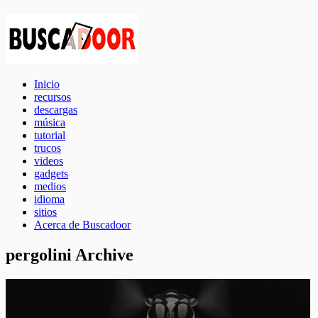
Inicio
recursos
descargas
música
tutorial
trucos
videos
gadgets
medios
idioma
sitios
Acerca de Buscadoor
pergolini Archive