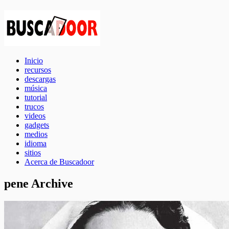
Inicio
recursos
descargas
música
tutorial
trucos
videos
gadgets
medios
idioma
sitios
Acerca de Buscadoor
pene Archive