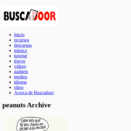
Inicio
recursos
descargas
música
tutorial
trucos
videos
gadgets
medios
idioma
sitios
Acerca de Buscadoor
peanuts Archive