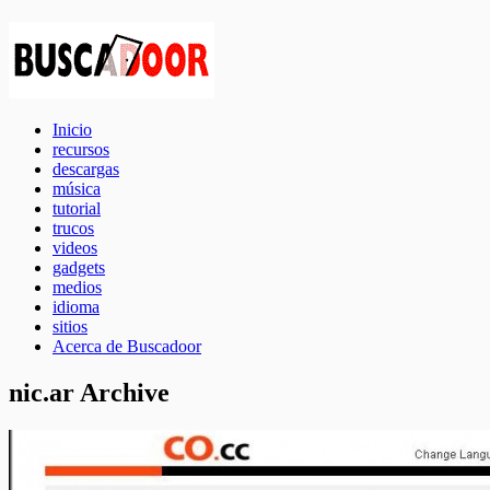
Inicio
recursos
descargas
música
tutorial
trucos
videos
gadgets
medios
idioma
sitios
Acerca de Buscadoor
nic.ar Archive