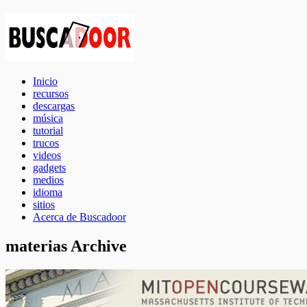
Inicio
recursos
descargas
música
tutorial
trucos
videos
gadgets
medios
idioma
sitios
Acerca de Buscadoor
materias Archive