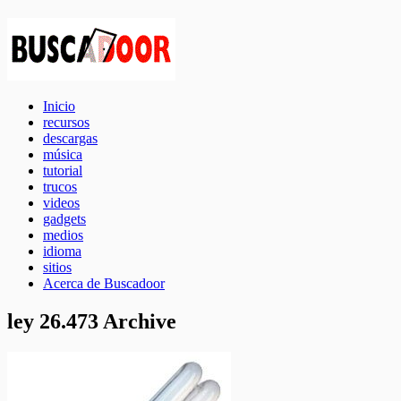
Inicio
recursos
descargas
música
tutorial
trucos
videos
gadgets
medios
idioma
sitios
Acerca de Buscadoor
ley 26.473 Archive