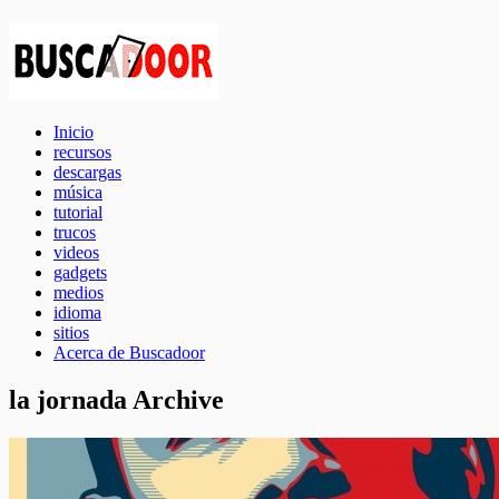
Inicio
recursos
descargas
música
tutorial
trucos
videos
gadgets
medios
idioma
sitios
Acerca de Buscadoor
la jornada Archive