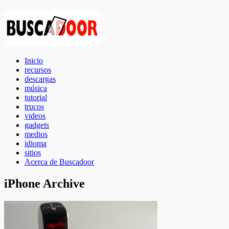
Inicio
recursos
descargas
música
tutorial
trucos
videos
gadgets
medios
idioma
sitios
Acerca de Buscadoor
iPhone Archive