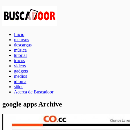
Inicio
recursos
descargas
música
tutorial
trucos
videos
gadgets
medios
idioma
sitios
Acerca de Buscadoor
google apps Archive