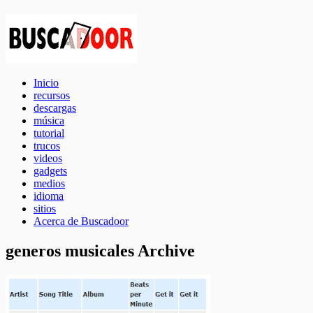
Inicio
recursos
descargas
música
tutorial
trucos
videos
gadgets
medios
idioma
sitios
Acerca de Buscadoor
generos musicales Archive