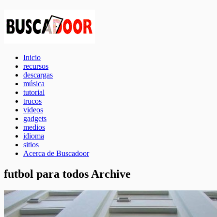
Inicio
recursos
descargas
música
tutorial
trucos
videos
gadgets
medios
idioma
sitios
Acerca de Buscadoor
futbol para todos Archive