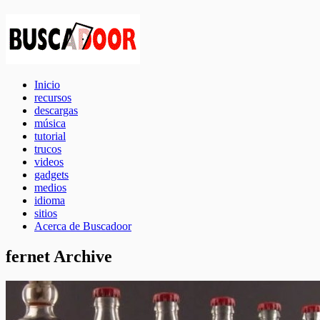
Inicio
recursos
descargas
música
tutorial
trucos
videos
gadgets
medios
idioma
sitios
Acerca de Buscadoor
fernet Archive