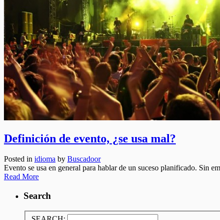
Definición de evento, ¿se usa mal?
Posted in
idioma
by
Buscadoor
Evento se usa en general para hablar de un suceso planificado. Sin em
Read More
Search
SEARCH: