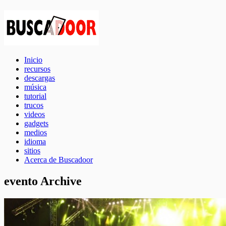
Inicio
recursos
descargas
música
tutorial
trucos
videos
gadgets
medios
idioma
sitios
Acerca de Buscadoor
evento Archive