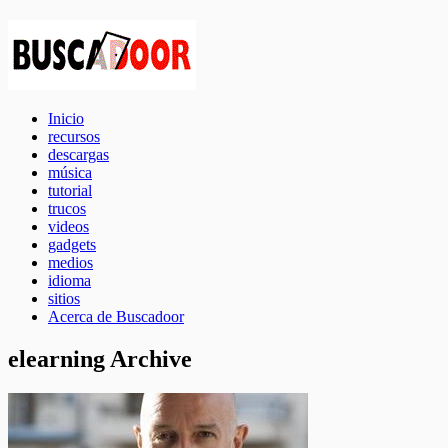
Inicio
recursos
descargas
música
tutorial
trucos
videos
gadgets
medios
idioma
sitios
Acerca de Buscadoor
elearning Archive