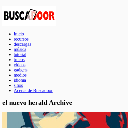
Inicio
recursos
descargas
música
tutorial
trucos
videos
gadgets
medios
idioma
sitios
Acerca de Buscadoor
el nuevo herald Archive