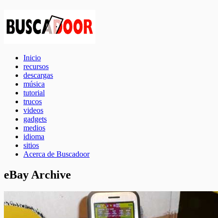
Inicio
recursos
descargas
música
tutorial
trucos
videos
gadgets
medios
idioma
sitios
Acerca de Buscadoor
eBay Archive