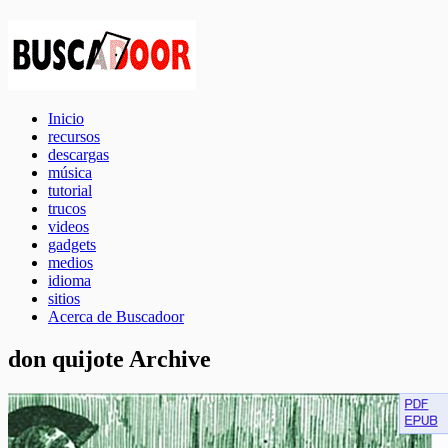
Inicio
recursos
descargas
música
tutorial
trucos
videos
gadgets
medios
idioma
sitios
Acerca de Buscadoor
don quijote Archive