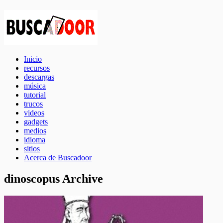
Inicio
recursos
descargas
música
tutorial
trucos
videos
gadgets
medios
idioma
sitios
Acerca de Buscadoor
dinoscopus Archive