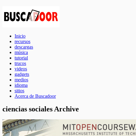
Inicio
recursos
descargas
música
tutorial
trucos
videos
gadgets
medios
idioma
sitios
Acerca de Buscadoor
ciencias sociales Archive