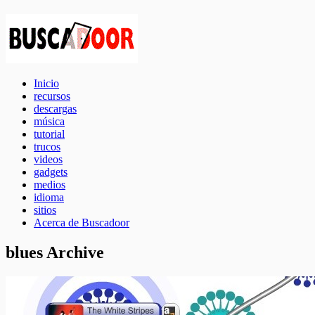
Inicio
recursos
descargas
música
tutorial
trucos
videos
gadgets
medios
idioma
sitios
Acerca de Buscadoor
blues Archive