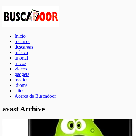
Inicio
recursos
descargas
música
tutorial
trucos
videos
gadgets
medios
idioma
sitios
Acerca de Buscadoor
avast Archive