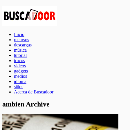
Inicio
recursos
descargas
música
tutorial
trucos
videos
gadgets
medios
idioma
sitios
Acerca de Buscadoor
ambien Archive