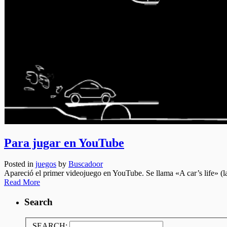
Para jugar en YouTube
Posted in
juegos
by
Buscadoor
Apareció el primer videojuego en YouTube. Se llama «A car’s life» (la
Read More
Search
SEARCH: