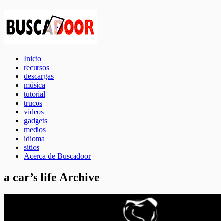
Inicio
recursos
descargas
música
tutorial
trucos
videos
gadgets
medios
idioma
sitios
Acerca de Buscadoor
a car’s life Archive